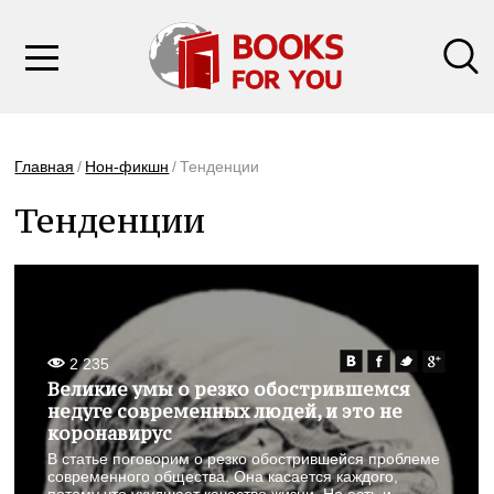
Главная
Нон-фикшн
Тенденции
Тенденции
2 235
Великие умы о резко обострившемся
недуге современных людей, и это не
коронавирус
В статье поговорим о резко обострившейся проблеме
современного общества. Она касается каждого,