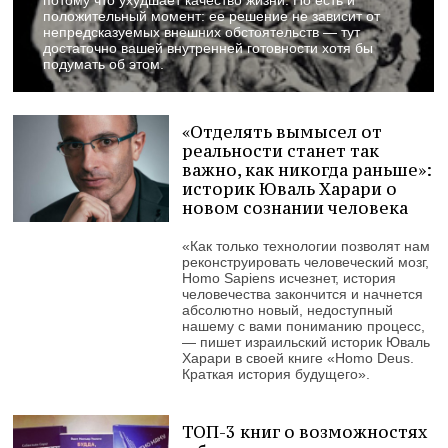
потому что ухудшает качество жизни. Но есть и
положительный момент: ее решение не зависит от
непредсказуемых внешних обстоятельств — тут
достаточно вашей внутренней готовности хотя бы
подумать об этом.
«Отделять вымысел от
реальности станет так
важно, как никогда раньше»:
историк Юваль Харари о
новом сознании человека
«Как только технологии позволят нам
реконструировать человеческий мозг,
Homo Sapiens исчезнет, история
человечества закончится и начнется
абсолютно новый, недоступный
нашему с вами пониманию процесс,
— пишет израильский историк Юваль
Харари в своей книге «Homo Deus.
Краткая история будущего».
ТОП-3 книг о возможностях