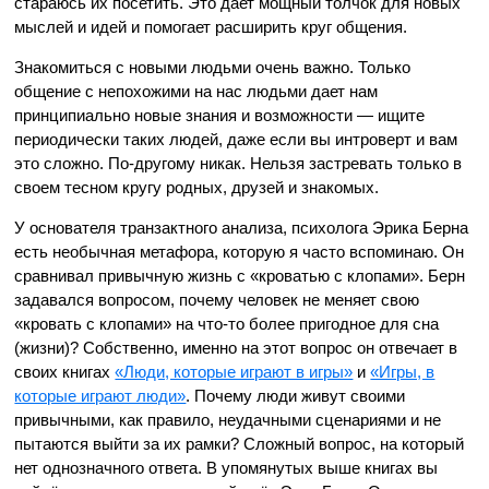
стараюсь их посетить. Это дает мощный толчок для новых
мыслей и идей и помогает расширить круг общения.
Знакомиться с новыми людьми очень важно. Только
общение с непохожими на нас людьми дает нам
принципиально новые знания и возможности — ищите
периодически таких людей, даже если вы интроверт и вам
это сложно. По-другому никак. Нельзя застревать только в
своем тесном кругу родных, друзей и знакомых.
У основателя транзактного анализа, психолога Эрика Берна
есть необычная метафора, которую я часто вспоминаю. Он
сравнивал привычную жизнь с «кроватью с клопами». Берн
задавался вопросом, почему человек не меняет свою
«кровать с клопами» на что-то более пригодное для сна
(жизни)? Собственно, именно на этот вопрос он отвечает в
своих книгах
«Люди, которые играют в игры»
и
«Игры, в
которые играют люди»
. Почему люди живут своими
привычными, как правило, неудачными сценариями и не
пытаются выйти за их рамки? Сложный вопрос, на который
нет однозначного ответа. В упомянутых выше книгах вы