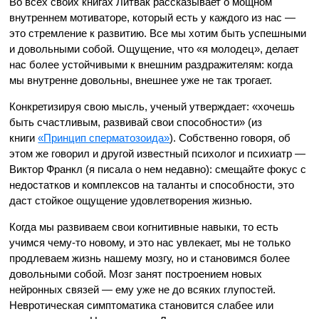
Во всех своих книгах Литвак рассказывает о мощном
внутреннем мотиваторе, который есть у каждого из нас —
это стремление к развитию. Все мы хотим быть успешными
и довольными собой. Ощущение, что «я молодец», делает
нас более устойчивыми к внешним раздражителям: когда
мы внутренне довольны, внешнее уже не так трогает.
Конкретизируя свою мысль, ученый утверждает: «хочешь
быть счастливым, развивай свои способности» (из
книги
«Принцип сперматозоида»
). Собственно говоря, об
этом же говорил и другой известный психолог и психиатр —
Виктор Франкл (я писала о нем недавно): смещайте фокус с
недостатков и комплексов на таланты и способности, это
даст стойкое ощущение удовлетворения жизнью.
Когда мы развиваем свои когнитивные навыки, то есть
учимся чему-то новому, и это нас увлекает, мы не только
продлеваем жизнь нашему мозгу, но и становимся более
довольными собой. Мозг занят построением новых
нейронных связей — ему уже не до всяких глупостей.
Невротическая симптоматика становится слабее или