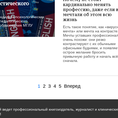
стического
кардинально менять
профессию, даже если 
мечтали об этом всю
андидата психологических
жизнь
 педагогического
 образования МГЛУ
Есть такое понятие, как «вирус
мечта» или мечта на контрасте
Мечты уставших профессиона
очень похожи: они резко
контрастируют с их обычными
офисными буднями, и появляе
острое желание бросить
привычную работу и начать вс
сначала.
1
2
3
4
5
Вперед
ый ведет профессиональный книгоиздатель, журналист и клинически
т
.