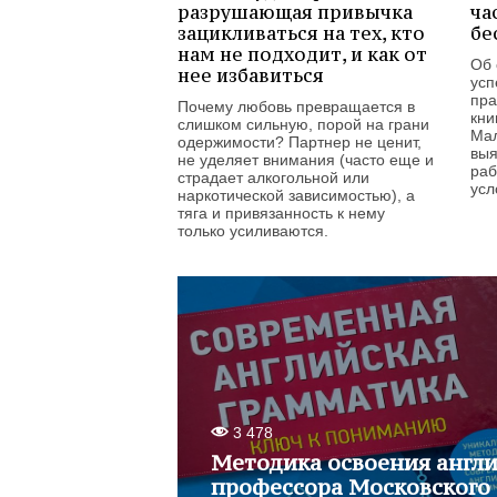
разрушающая привычка
ча
зацикливаться на тех, кто
бе
нам не подходит, и как от
Об 
нее избавиться
усп
пра
Почему любовь превращается в
кни
слишком сильную, порой на грани
Мал
одержимости? Партнер не ценит,
выя
не уделяет внимания (часто еще и
раб
страдает алкогольной или
усл
наркотической зависимостью), а
тяга и привязанность к нему
только усиливаются.
3 478
Методика освоения англи
профессора Московского