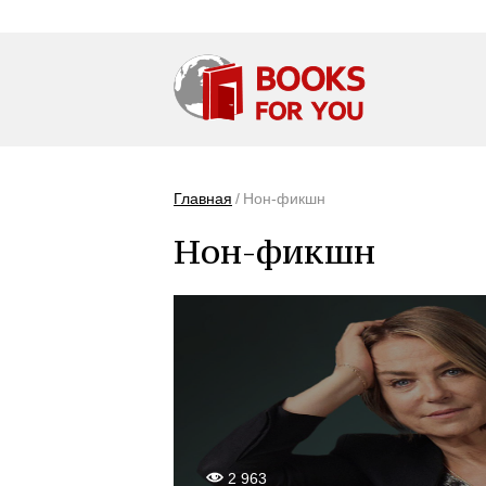
Главная
Нон-фикшн
Нон-фикшн
2 963