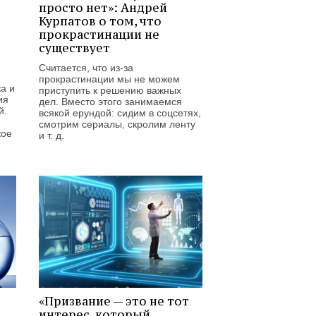
просто нет»: Андрей
Курпатов о том, что
прокрастинации не
существует
Считается, что из-за
прокрастинации мы не можем
а и
приступить к решению важных
ия
дел. Вместо этого занимаемся
й.
всякой ерундой: сидим в соцсетях,
смотрим сериалы, скролим ленту
кое
и т. д.
«Призвание — это не тот
интерес, который