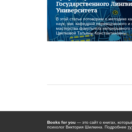
Государственного Лингви
Университета
В этой статье поговорим о методике к
наук, зав. кафедрой переводческого и
мастерства факультета непрерывного
Цветковой Татьяны Константиновны.
Books for you
— это сайт о книгах, котор
психолог Виктория Шилкина. Подробнее
ту