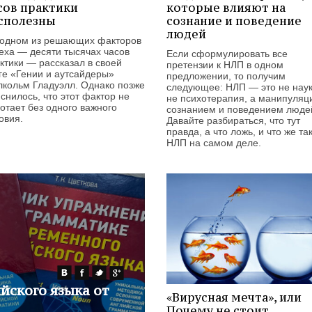
сов практики
которые влияют на
сполезны
сознание и поведение
людей
одном из решающих факторов
еха — десяти тысячах часов
Если сформулировать все
ктики — рассказал в своей
претензии к НЛП в одном
ге «Гении и аутсайдеры»
предложении, то получим
кольм Гладуэлл. Однако позже
следующее: НЛП — это не наук
снилось, что этот фактор не
не психотерапия, а манипуляц
отает без одного важного
сознанием и поведением люде
овия.
Давайте разбираться, что тут
правда, а что ложь, и что же та
НЛП на самом деле.
йского языка от
«Вирусная мечта», или
Почему не стоит