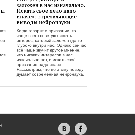
заложен в нас изначально.
вы
Искать своё дело надо
иначе»: отрезвляющие
выводы нейронауки
ная
Когда говорят о призвании, то
.
чаще всего советуют искать
лов
интерес, который заложен где-то
глубоко внутри нас. Однако сейчас
всё чаще звучит другое мнение,
тся
что никаких интересов в нас
изначально нет, и искать своё
ё
призвание надо иначе.
Рассмотрим, что по этому поводу
думает современная нейронаука.
й