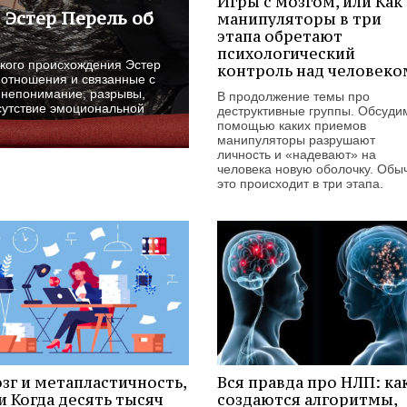
Игры с мозгом, или Как
 Эстер Перель об
манипуляторы в три
этапа обретают
психологический
ского происхождения Эстер
контроль над человеко
 отношения и связанные с
 непонимание, разрывы,
В продолжение темы про
сутствие эмоциональной
деструктивные группы. Обсудим
помощью каких приемов
манипуляторы разрушают
личность и «надевают» на
человека новую оболочку. Обы
это происходит в три этапа.
зг и метапластичность,
Вся правда про НЛП: ка
и Когда десять тысяч
создаются алгоритмы,