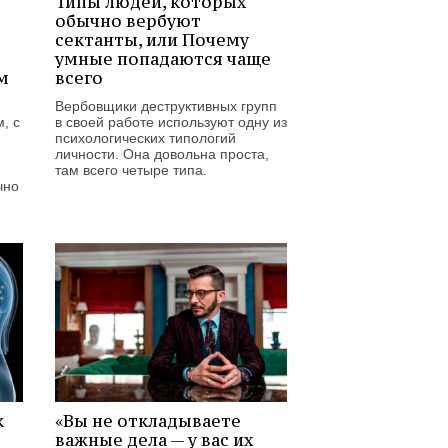
Типы людей, которых
обычно вербуют
сектанты, или Почему
умные попадаются чаще
м
всего
Вербовщики деструктивных групп
, с
в своей работе используют одну из
психологических типологий
личности. Она довольна проста,
там всего четыре типа.
чно
к
«Вы не откладываете
важные дела — у вас их