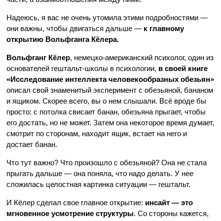
Надеюсь, я вас не очень утомила этими подробностями —
они важны, чтобы двигаться дальше —
к главному
открытию Вольфганга Кёлера.
Вольфганг Кёлер
, немецко-американский психолог, один из
основателей гештальт-школы в психологии,
в своей книге
«Исследование интеллекта человекообразных обезьян»
описал свой знаменитый эксперимент с обезьяной, бананом
и ящиком. Скорее всего, вы о нем слышали. Всё вроде бы
просто: с потолка свисает банан, обезьяна прыгает, чтобы
его достать, но не может. Затем она некоторое время думает,
смотрит по сторонам, находит ящик, встает на него и
достает банан.
Что тут важно? Что произошло с обезьяной? Она не стала
прыгать дальше — она поняла, что надо делать. У нее
сложилась целостная картинка ситуации — гештальт.
И Кёлер сделал свое главное открытие:
инсайт — это
мгновенное усмотрение структуры
. Со стороны кажется,