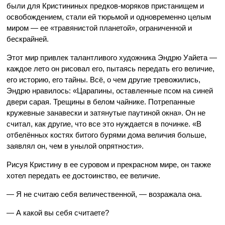
были для Кристининых предков-моряков пристанищем и
освобождением, стали ей тюрьмой и одновременно целым
миром — ее «травянистой планетой», ограниченной и
бескрайней.
Этот мир привлек талантливого художника Эндрю Уайета —
каждое лето он рисовал его, пытаясь передать его величие,
его историю, его тайны. Всё, о чем другие тревожились,
Эндрю нравилось: «Царапины, оставленные псом на синей
двери сарая. Трещины в белом чайнике. Потрепанные
кружевные занавески и затянутые паутиной окна». Он не
считал, как другие, что все это нуждается в починке. «В
отбелённых костях битого бурями дома величия больше,
заявлял он, чем в унылой опрятности».
Рисуя Кристину в ее суровом и прекрасном мире, он также
хотел передать ее достоинство, ее величие.
— Я не считаю себя величественной, — возражала она.
— А какой вы себя считаете?