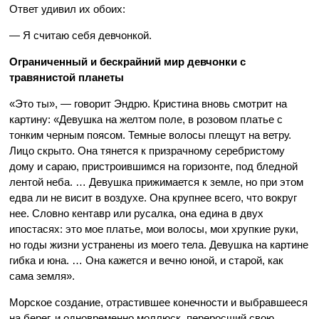
Ответ удивил их обоих:
— Я считаю себя девчонкой.
Ограниченный и бескрайний мир девчонки с
травянистой планеты
«Это ты», — говорит Эндрю. Кристина вновь смотрит на
картину: «Девушка на желтом поле, в розовом платье с
тонким черным поясом. Темные волосы плещут на ветру.
Лицо скрыто. Она тянется к призрачному серебристому
дому и сараю, пристроившимся на горизонте, под бледной
лентой неба. … Девушка прижимается к земле, но при этом
едва ли не висит в воздухе. Она крупнее всего, что вокруг
нее. Словно кентавр или русалка, она едина в двух
ипостасях: это мое платье, мои волосы, мои хрупкие руки,
но годы жизни устранены из моего тела. Девушка на картине
гибка и юна. … Она кажется и вечно юной, и старой, как
сама земля».
Морское создание, отрастившее конечности и выбравшееся
на берег, и одновременно моллюск, переросший свою