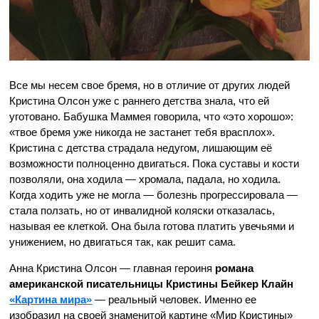
Все мы несем свое бремя, но в отличие от других людей
Кристина Олсон уже с раннего детства знала, что ей
уготовано. Бабушка Маммея говорила, что «это хорошо»:
«твое бремя уже никогда не застанет тебя врасплох».
Кристина с детства страдала недугом, лишающим её
возможности полноценно двигаться. Пока суставы и кости
позволяли, она ходила — хромала, падала, но ходила.
Когда ходить уже не могла — болезнь прогрессировала —
стала ползать, но от инвалидной коляски отказалась,
называя ее клеткой. Она была готова платить увечьями и
унижением, но двигаться так, как решит сама.
Анна Кристина Олсон — главная героиня
романа
американской писательницы
Кристины Бейкер Клайн
«Картина мира»
— реальный человек. Именно ее
изобразил на своей знаменитой картине «Мир Кристины»