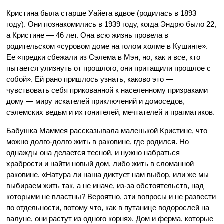
Кристина была старше Уайета вдвое (родилась в 1893
году). Они познакомились в 1939 году, когда Эндрю было 22,
а Кристине — 46 лет. Она всю жизнь провела в
родительском «суровом доме на голом холме в Кушинге».
Ее «предки сбежали из Сэлема в Мэн, но, как и все, кто
пытается улизнуть от прошлого, они притащили прошлое с
собой». Ей рано пришлось узнать, каково это —
чувствовать себя прикованной к населенному призраками
дому — миру искателей приключений и домоседов,
сэлемских ведьм и их гонителей, мечтателей и прагматиков.
Бабушка Маммея рассказывала маленькой Кристине, что
можно долго-долго жить в раковине, где родился. Но
однажды она делается тесной, и нужно набраться
храбрости и найти новый дом, либо жить в сломанной
раковине. «Натура ли наша диктует нам выбор, или же мы
выбираем жить так, а не иначе, из-за обстоятельств, над
которыми не властны? Вероятно, эти вопросы и не развести
по отдельности, потому что, как в путанице водорослей на
валуне, они растут из одного корня». Дом и ферма, которые