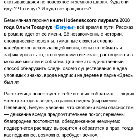
скатывающаяся по поверхности земного шара». Куда они
идут? Что ищут? И куда возвращаются?
Безымянная героиня
книги Нобелевского лауреата 2018
года Ольги Токарчук
«Бегуны»
всё время в пути. Рассказ
в романе идет от её имени. Её незаконченные истории,
сновидческие новеллы, туманные сюжеты словно
калейдоскоп ускользающей жизни, попытка поймать и
зафиксировать то, что неумолимо исчезает, растворяется в
мозаике мыслей и событий. Для неё это единственный
способ обнаружить следы своего существования в едва
уловимых знаках, вроде надписи на дереве в парке «Здесь
был я».
Рассказчица повествует о себе и своих собратьях — людях,
«центр которых везде, а граница нигде» (выражение
Пелевина). Бегуны уверены, что «вопреки всем опасностям
— движение всегда предпочтительнее покоя; перемены
благороднее постоянства; обездвиженное неминуемо
подвергнется распаду, выродится и обратится в прах, тогда
как подвижное, возможно, пребудет вечно».