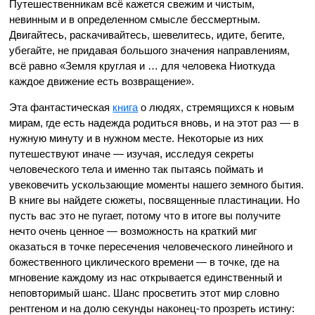
Путешественникам всё кажется свежим и чистым,
невинным и в определенном смысле бессмертным.
Двигайтесь, раскачивайтесь, шевелитесь, идите, бегите,
убегайте, не придавая большого значения направлениям,
всё равно «Земля круглая и … для человека Ниоткуда
каждое движение есть возвращение».
Эта фантастическая
книга
о людях, стремящихся к новым
мирам, где есть надежда родиться вновь, и на этот раз — в
нужную минуту и в нужном месте. Некоторые из них
путешествуют иначе — изучая, исследуя секреты
человеческого тела и именно так пытаясь поймать и
увековечить ускользающие моменты нашего земного бытия.
В книге вы найдете сюжеты, посвященные пластинации. Но
пусть вас это не пугает, потому что в итоге вы получите
нечто очень ценное — возможность на краткий миг
оказаться в точке пересечения человеческого линейного и
божественного циклического времени — в точке, где на
мгновение каждому из нас открывается единственный и
неповторимый шанс. Шанс просветить этот мир словно
рентгеном и на долю секунды наконец-то прозреть истину: