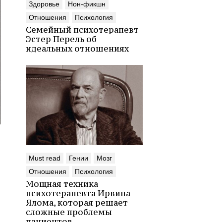
Здоровье
Нон-фикшн
Отношения
Психология
Семейный психотерапевт
Эстер Перель об
идеальных отношениях
Must read
Гении
Мозг
Отношения
Психология
Мощная техника
психотерапевта Ирвина
Ялома, которая решает
сложные проблемы
пациентов