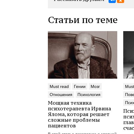
Статьи по теме
Must read
Гении
Мозг
Must
Отношения
Психология
Пов
Мощная техника
Пси
психотерапевта Ирвина
Пси
Ялома, которая решает
пси
сложные проблемы
гла
пациентов
сча