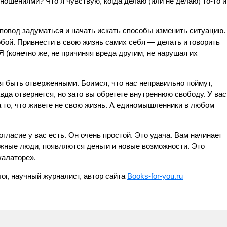
ношениями? Что я чувствую, когда делаю (или не делаю) то-то и
повод задуматься и начать искать способы изменить ситуацию.
бой. Привнести в свою жизнь самих себя — делать и говорить
Я (конечно же, не причиняя вреда другим, не нарушая их
я быть отверженными. Боимся, что нас неправильно поймут,
авда отвернется, но зато вы обретете внутреннюю свободу. У вас
а то, что живете не свою жизнь. А единомышленники в любом
огласие у вас есть. Он очень простой. Это удача. Вам начинает
ужные люди, появляются деньги и новые возможности. Это
калаторе».
лог, научный журналист, автор сайта
Books-for-you.ru