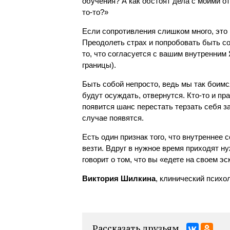
обучения? А как обстоят дела с моими от
то-то?»
Если сопротивления слишком много, это 
Преодолеть страх и попробовать быть со
то, что согласуется с вашим внутренним 
границы).
Быть собой непросто, ведь мы так боимс
будут осуждать, отвернутся. Кто-то и пр
появится шанс перестать терзать себя з
случае появятся.
Есть один признак того, что внутреннее с
везти. Вдруг в нужное время приходят н
говорит о том, что вы «едете на своем эс
Виктория Шилкина
, клинический психо
Рассказать друзьям