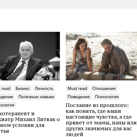
 read
Бизнес
Личность
Must read
Отношения
едение
Полезные навыки
Поведение
Психология
Послание из прошлого:
хология
как понять, где ваши
хотерапевт и
настоящие чувства, а где
хиатр Михаил Литвак о
привет от мамы, папы или
вном условии для
других значимых для вас
стья
людей