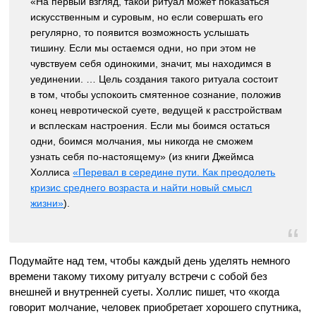
«На первый взгляд, такой ритуал может показаться
искусственным и суровым, но если совершать его
регулярно, то появится возможность услышать
тишину. Если мы остаемся одни, но при этом не
чувствуем себя одинокими, значит, мы находимся в
уединении. … Цель создания такого ритуала состоит
в том, чтобы успокоить смятенное сознание, положив
конец невротической суете, ведущей к расстройствам
и всплескам настроения. Если мы боимся остаться
одни, боимся молчания, мы никогда не сможем
узнать себя по-настоящему» (из книги Джеймса
Холлиса
«Перевал в середине пути. Как преодолеть
кризис среднего возраста и найти новый смысл
жизни»
).
Подумайте над тем, чтобы каждый день уделять немного
времени такому тихому ритуалу встречи с собой без
внешней и внутренней суеты. Холлис пишет, что «когда
говорит молчание, человек приобретает хорошего спутника,