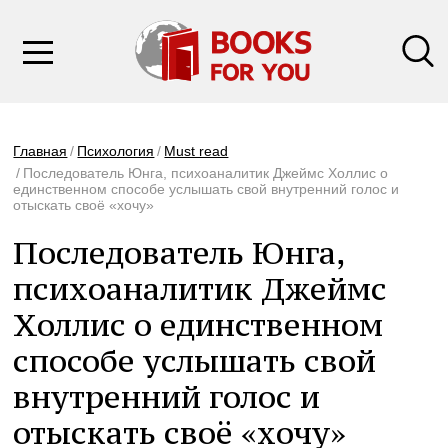
Главная
Психология
Must read
Последователь Юнга, психоаналитик Джеймс Холлис о
единственном способе услышать свой внутренний голос и
отыскать своё «хочу»
Последователь Юнга,
психоаналитик Джеймс
Холлис о единственном
способе услышать свой
внутренний голос и
отыскать своё «хочу»