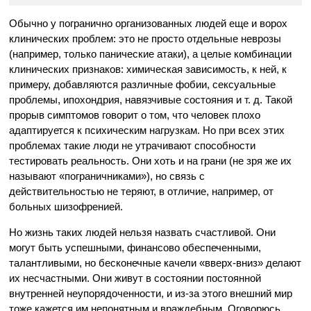
Обычно у погранично организованных людей еще и ворох
клинических проблем: это не просто отдельные неврозы
(например, только панические атаки), а целые комбинации
клинических признаков: химическая зависимость, к ней, к
примеру, добавляются различные фобии, сексуальные
проблемы, ипохондрия, навязчивые состояния и т. д. Такой
прорыв симптомов говорит о том, что человек плохо
адаптируется к психическим нагрузкам. Но при всех этих
проблемах такие люди не утрачивают способности
тестировать реальность. Они хоть и на грани (не зря же их
называют «пограничниками»), но связь с
действительностью не теряют, в отличие, например, от
больных шизофренией.
Но жизнь таких людей нельзя назвать счастливой. Они
могут быть успешными, финансово обеспеченными,
талантливыми, но бесконечные качели «вверх-вниз» делают
их несчастными. Они живут в состоянии постоянной
внутренней неупорядоченности, и из-за этого внешний мир
тоже кажется им непонятным и враждебным. Оговорюсь,