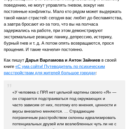
поведению, не могут управлять гневом, вокруг них
постоянные конфликты. Мало кто рядом может выдержать
такой накал страстей: сегодня вас любят до беспамятства,
а завтра бросают из-за того, что вы на полчаса
задержались на работе, при этом демонстрируют
экстремальные реакции: панику, депрессию, истерику,
бурный гнев и т. д. А потом опять возвращаются, прося
прощения. И такие «качели» постоянно.
Как пишут
Дарья Варламова и Антон Зайниев
в своей
книге
«С ума сойти! Путеводитель по психическим
расстройствам для жителей большое города»
:
«У человека с ПРЛ нет цельной картины своего «Я» —
он старается подстраиваться под окружающих и
часто зависим от них, поэтому его мнения, ценности и
вкусы внезапно меняются. … Страдающие
пограничным расстройством склонны идеализировать
потенциальных друзей или возлюбленных чуть ли не с