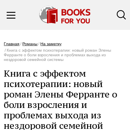
Главная
Романы
На заметку
Книга с эффектом психотерапии: новый роман Элены
Ферранте о боли взросления и проблемах выхода из
нездоровой семейной системы
Книга с эффектом
психотерапии: новый
роман Элены Ферранте о
боли взросления и
проблемах выхода из
нездоровой семейной