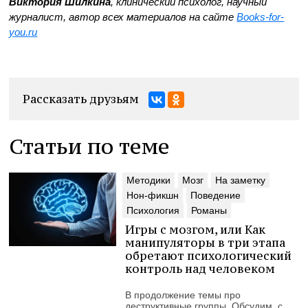
Виктория Шилкина
, клинический психолог, научный
журналист, автор всех материалов на сайте
Books-for-
you.ru
Рассказать друзьям
Статьи по теме
Методики
Мозг
На заметку
Нон-фикшн
Поведение
Психология
Романы
Игры с мозгом, или Как
манипуляторы в три этапа
обретают психологический
контроль над человеком
В продолжение темы про
деструктивные группы. Обсудим, с