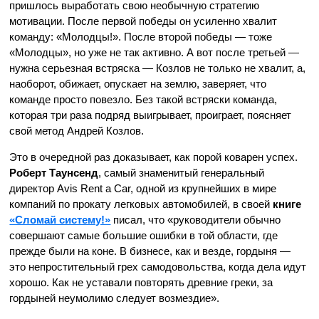
пришлось выработать свою необычную стратегию
мотивации. После первой победы он усиленно хвалит
команду: «Молодцы!». После второй победы — тоже
«Молодцы», но уже не так активно. А вот после третьей —
нужна серьезная встряска — Козлов не только не хвалит, а,
наоборот, обижает, опускает на землю, заверяет, что
команде просто повезло. Без такой встряски команда,
которая три раза подряд выигрывает, проиграет, поясняет
свой метод Андрей Козлов.
Это в очередной раз доказывает, как порой коварен успех.
Роберт Таунсенд
, самый знаменитый генеральный
директор Avis Rent a Car, одной из крупнейших в мире
компаний по прокату легковых автомобилей, в своей
книге
«Сломай систему!»
писал, что «руководители обычно
совершают самые большие ошибки в той области, где
прежде были на коне. В бизнесе, как и везде, гордыня —
это непростительный грех самодовольства, когда дела идут
хорошо. Как не уставали повторять древние греки, за
гордыней неумолимо следует возмездие».