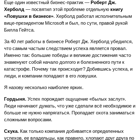
Еще один известный бизнес-практик —
Роберт Дж.
Херболд
— посвятил этой проблеме отдельную
книгу
«Ловушки в бизнесе»
. Херболд работал исполнительным
вице-президентом Microsoft и был, по сути, правой рукой
Билла Гейтса.
За 40 лет работы в бизнесе Роберт Дж. Херболд убедился,
что самым частым следствием успеха является провал.
Именно так: большие победы и великие достижения часто
знаменуют собой начало долгого и болезненного пути к
катастрофе. Почему так происходит? Добившись успеха, и
люди, и компании попадают в его ловушки.
Я назову несколько наиболее ярких.
Гордыня.
Успех порождает ощущение «былых заслуг».
Люди начинают думать, что уже сделали всё необходимое и
больше не нужно напрягаться. Пропадает охота заниматься
сложными вопросами.
Скука.
Как только компания добивается определенных
успехов, ее владельцы, как правило, хлопают друг друга по